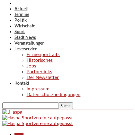
Aktuell
Termine
Politik
Wirtschaft
Sport
Stadt News
Veranstaltungen
Leserservice
Firmenportraits
Historisches
Jobs
Partnerlinks
Der Newsletter
Kontakt
Impressum
Datenschutzbedingungen
Aktuell