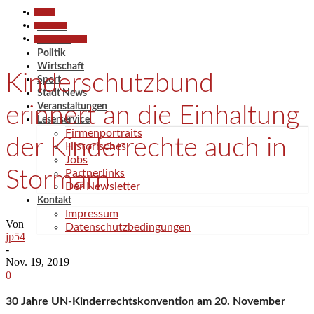
Aktuell
Gesellschaft
Aktuell
Pressemitteilungen
Termine
Politik
Wirtschaft
Kinderschutzbund
Sport
Stadt News
Veranstaltungen
erinnert an die Einhaltung
Leserservice
Firmenportraits
der Kinderrechte auch in
Historisches
Jobs
Stormarn
Partnerlinks
Der Newsletter
Kontakt
Impressum
Von
Datenschutzbedingungen
jp54
-
Nov. 19, 2019
0
30 Jahre UN-Kinderrechtskonvention am 20. November