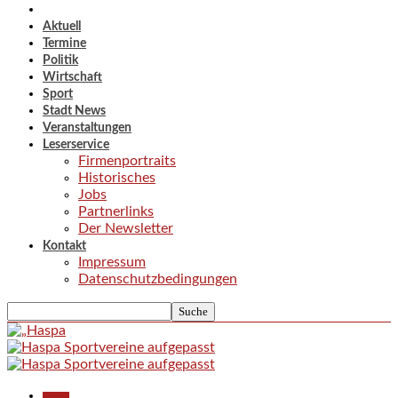
Aktuell
Termine
Politik
Wirtschaft
Sport
Stadt News
Veranstaltungen
Leserservice
Firmenportraits
Historisches
Jobs
Partnerlinks
Der Newsletter
Kontakt
Impressum
Datenschutzbedingungen
Aktuell