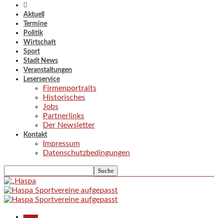
Aktuell
Termine
Politik
Wirtschaft
Sport
Stadt News
Veranstaltungen
Leserservice
Firmenportraits
Historisches
Jobs
Partnerlinks
Der Newsletter
Kontakt
Impressum
Datenschutzbedingungen
Aktuell