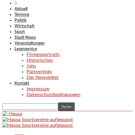
Aktuell
Termine
Politik
Wirtschaft
Sport
Stadt News
Veranstaltungen
Leserservice
Firmenportraits
Historisches
Jobs
Partnerlinks
Der Newsletter
Kontakt
Impressum
Datenschutzbedingungen