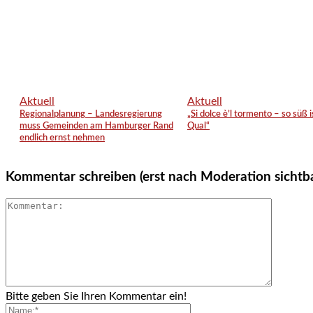
Aktuell
Aktuell
Regionalplanung – Landesregierung
„Si dolce è’l tormento – so süß i
muss Gemeinden am Hamburger Rand
Qual“
endlich ernst nehmen
Kommentar schreiben (erst nach Moderation sichtb
Bitte geben Sie Ihren Kommentar ein!