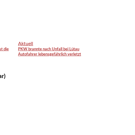
Aktuell
st die
PKW brannte nach Unfall bei Lütau
Autofahrer lebensgefährlich verletzt
ar)