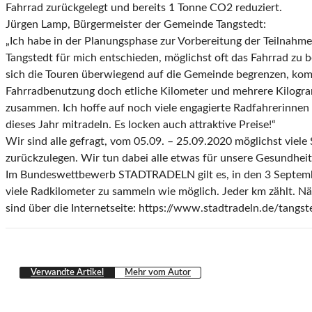
Fahrrad zurückgelegt und bereits 1 Tonne CO2 reduziert.
Jürgen Lamp, Bürgermeister der Gemeinde Tangstedt:
„Ich habe in der Planungsphase zur Vorbereitung der Teilnahm
Tangstedt für mich entschieden, möglichst oft das Fahrrad zu
sich die Touren überwiegend auf die Gemeinde begrenzen, k
Fahrradbenutzung doch etliche Kilometer und mehrere Kilog
zusammen. Ich hoffe auf noch viele engagierte Radfahrerinnen 
dieses Jahr mitradeln. Es locken auch attraktive Preise!“
Wir sind alle gefragt, vom 05.09. – 25.09.2020 möglichst viel
zurückzulegen. Wir tun dabei alle etwas für unsere Gesundhei
Im Bundeswettbewerb STADTRADELN gilt es, in den 3 Septe
viele Radkilometer zu sammeln wie möglich. Jeder km zählt. N
sind über die Internetseite: https://www.stadtradeln.de/tangste
Verwandte Artikel
Mehr vom Autor