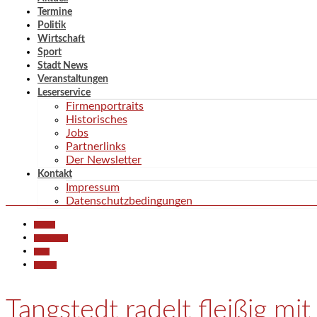
Termine
Politik
Wirtschaft
Sport
Stadt News
Veranstaltungen
Leserservice
Firmenportraits
Historisches
Jobs
Partnerlinks
Der Newsletter
Kontakt
Impressum
Datenschutzbedingungen
Aktuell
Gesellschaft
Sport
Termine
Tangstedt radelt fleißig mit