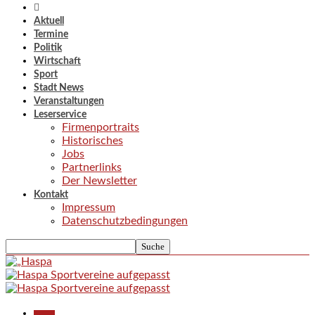
Aktuell
Termine
Politik
Wirtschaft
Sport
Stadt News
Veranstaltungen
Leserservice
Firmenportraits
Historisches
Jobs
Partnerlinks
Der Newsletter
Kontakt
Impressum
Datenschutzbedingungen
Aktuell