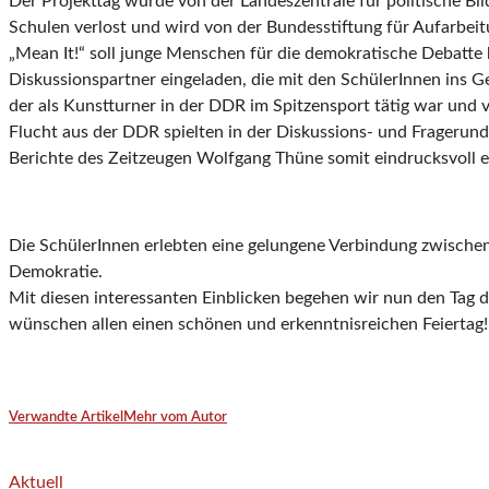
Der Projekttag wurde von der Landeszentrale für politische Bi
Schulen verlost und wird von der Bundesstiftung für Aufarbeit
„Mean It!“ soll junge Menschen für die demokratische Debatte 
Diskussionspartner eingeladen, die mit den SchülerInnen ins 
der als Kunstturner in der DDR im Spitzensport tätig war und 
Flucht aus der DDR spielten in der Diskussions- und Fragerun
Berichte des Zeitzeugen Wolfgang Thüne somit eindrucksvoll 
Die SchülerInnen erlebten eine gelungene Verbindung zwischen
Demokratie.
Mit diesen interessanten Einblicken begehen wir nun den Tag 
wünschen allen einen schönen und erkenntnisreichen Feiertag!
Verwandte Artikel
Mehr vom Autor
Aktuell