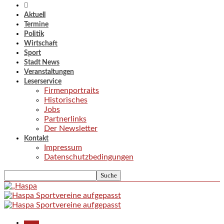
Aktuell
Termine
Politik
Wirtschaft
Sport
Stadt News
Veranstaltungen
Leserservice
Firmenportraits
Historisches
Jobs
Partnerlinks
Der Newsletter
Kontakt
Impressum
Datenschutzbedingungen
Aktuell