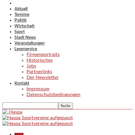
Aktuell
Termine
Politik
Wirtschaft
Sport
Stadt News
Veranstaltungen
Leserservice
Firmenportraits
Historisches
Jobs
Partnerlinks
Der Newsletter
Kontakt
Impressum
Datenschutzbedingungen
Aktuell