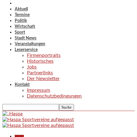
Aktuell
Termine
Politik
Wirtschaft
Sport
Stadt News
Veranstaltungen
Leserservice
Firmenportraits
Historisches
Jobs
Partnerlinks
Der Newsletter
Kontakt
Impressum
Datenschutzbedingungen
Aktuell