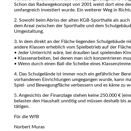
Schon das Radwegekonzept von 2001 weist dort eine der 
umfangreich investiert wurde. Ein weiterer Weg in Rich
2. Sowohl beim Abriss der alten KGB-Sporthalle als auch
dem Areal zwischen der Sporthalle und dem Schulgebäude m
Umgestaltung.
3. In dem direkt an der Fläche liegenden Schulgebäude m
andere Klassen erheblich vom Spielbetrieb auf der Fläche
• Jeder Unterricht wäre, bei draußen laut spielenden Kin
• Klassenarbeiten, bei denen man sich konzentrieren mu
• Wenn durch einen Ball die Scheibe eines Klassenzimmer
4. Das Schulgelände ist immer noch ein gefährlicher Bere
vorhandenen Einrichtungen umgegangen wurde, kann man b
Spiel- und Bewegungfläche verbessern und es käme zu wen
5. Angesichts der Finanzlage stehen keine 250.000 € (ei
belasten den Haushalt unnötig und müssen deshalb bis au
tätigen.
Für die WfB
Norbert Muras