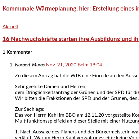
Kommunale Wärmeplanung, hier: Erstellung eines in
Aktuell
16 Nachwuchskräfte starten ihre Ausbildung und ih
1 Kommentar
Norbert Muras
Nov. 21, 2020 Beim 19:04
Zu diesem Antrag hat die WfB eine Einrede an den Ausschu
Sehr geehrte Damen und Herren,
dem Dringlichkeitsantrag der Grünen und der SPD für di
Wir bitten die Frakktionen der SPD und der Grünen, den 
Zur Sachlage:
Das von Herrn Kahl im BBO am 12.11.20 vorgestellte Kon
Multifunktionsspielfeld an dieser Stelle mit einer Nutzu
1. Nach Aussage des Planers und der Bürgermeisterin wa
verläuft. Warum Herrn Kahl verwaltungsseitig keine Vorg