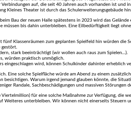
Verbindungen auf, die seit 40 Jahren auch vorhanden ist und i
tung Kleines Theater ist durch das Schulerweiterungsgebäude h
 beim Bau der neuen Halle spätestens in 2023 wird das Gelände 
üssen bis dahin unterbleiben. Eine Eilbedürftigkeit liegt ohne
it fünf Klassenräumen zum geplanten Spielfeld hin würden die Sc
 gestört.
dern, stark beeinträchtigt (wir wollen auch raus zum Spielen…).
ss, würden praktisch unmöglich.
s eingeschlagen wird, können Schulkinder dahinter erheblich ve
ich. Eine solche Spielfläche würde am Abend zu einem zusätzlich
esichtigen. Warum irgend jemand glauben könnte, die Situation
iger Randale, Sachbeschädigungen und massiven Störungen der Anl
ne Viertelmillion) für eine solche Maßnahme zur Verfügung, die 
f Weiteres unterbleiben. Wir können nicht einerseits Steuern u