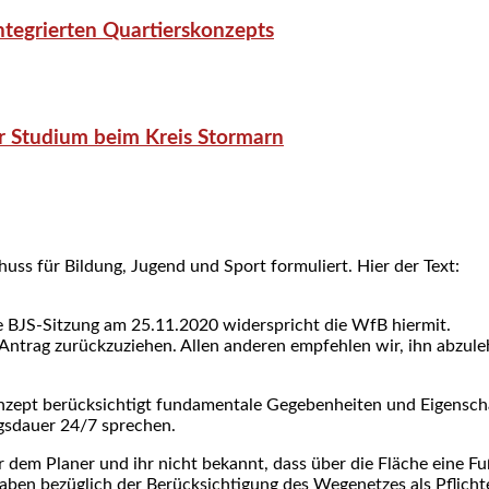
tegrierten Quartierskonzepts
r Studium beim Kreis Stormarn
ss für Bildung, Jugend und Sport formuliert. Hier der Text:
e BJS-Sitzung am 25.11.2020 widerspricht die WfB hiermit.
Antrag zurückzuziehen. Allen anderen empfehlen wir, ihn abzule
zept berücksichtigt fundamentale Gegebenheiten und Eigenschaf
ngsdauer 24/7 sprechen.
r dem Planer und ihr nicht bekannt, dass über die Fläche eine 
aben bezüglich der Berücksichtigung des Wegenetzes als Pflich