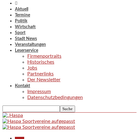
Aktuell
Termine
Politik
Wirtschaft
Sport
Stadt News
Veranstaltungen
Leserservice
Firmenportraits
Historisches
Jobs
Partnerlinks
Der Newsletter
Kontakt
Impressum
Datenschutzbedingungen
Aktuell