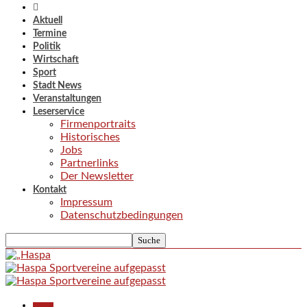
Aktuell
Termine
Politik
Wirtschaft
Sport
Stadt News
Veranstaltungen
Leserservice
Firmenportraits
Historisches
Jobs
Partnerlinks
Der Newsletter
Kontakt
Impressum
Datenschutzbedingungen
Aktuell