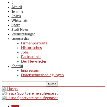
Aktuell
Termine
Politik
Wirtschaft
Sport
Stadt News
Veranstaltungen
Leserservice
Firmenportraits
Historisches
Jobs
Partnerlinks
Der Newsletter
Kontakt
Impressum
Datenschutzbedingungen
Aktuell