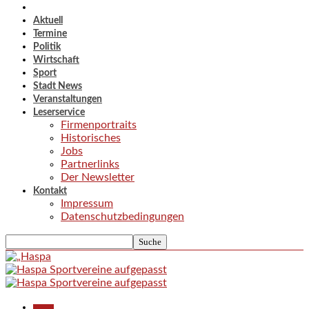
Aktuell
Termine
Politik
Wirtschaft
Sport
Stadt News
Veranstaltungen
Leserservice
Firmenportraits
Historisches
Jobs
Partnerlinks
Der Newsletter
Kontakt
Impressum
Datenschutzbedingungen
Aktuell