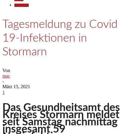
Gesellschaft
Tagesmeldung zu Covid
19-Infektionen in
Stormarn
Von
mac
-
März 15, 2021
1
Das Gesundheitsamt des
Kreises Stormarn meldet
seit Samstag nachmittag
insgesamt 59