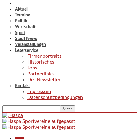
Aktuell
Termine
Politik
Wirtschaft
Sport
Stadt News
Veranstaltungen
Leserservice
Firmenportraits
Historisches
Jobs
Partnerlinks
Der Newsletter
Kontakt
Impressum
Datenschutzbedingungen
Aktuell