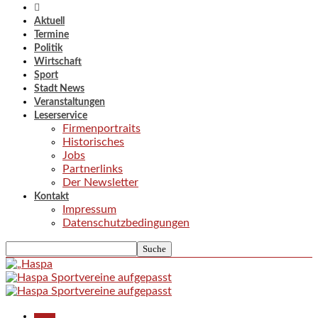
Aktuell
Termine
Politik
Wirtschaft
Sport
Stadt News
Veranstaltungen
Leserservice
Firmenportraits
Historisches
Jobs
Partnerlinks
Der Newsletter
Kontakt
Impressum
Datenschutzbedingungen
Aktuell