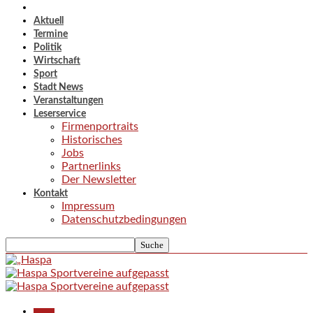
Aktuell
Termine
Politik
Wirtschaft
Sport
Stadt News
Veranstaltungen
Leserservice
Firmenportraits
Historisches
Jobs
Partnerlinks
Der Newsletter
Kontakt
Impressum
Datenschutzbedingungen
Aktuell