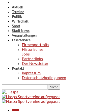
Aktuell
Termine
Politik
Wirtschaft
Sport
Stadt News
Veranstaltungen
Leserservice
Firmenportraits
Historisches
Jobs
Partnerlinks
Der Newsletter
Kontakt
Impressum
Datenschutzbedingungen
Aktuell