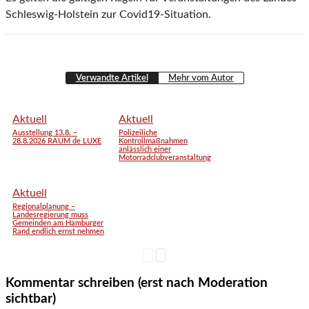
Schleswig-Holstein zur Covid19-Situation.
Verwandte Artikel
Mehr vom Autor
Aktuell
Aktuell
Ausstellung 13.8. –
Polizeiliche
28.8.2026 RAUM de LUXE
Kontrollmaßnahmen
anlässlich einer
Motorradclubveranstaltung
Aktuell
Regionalplanung –
Landesregierung muss
Gemeinden am Hamburger
Rand endlich ernst nehmen
Kommentar schreiben (erst nach Moderation
sichtbar)