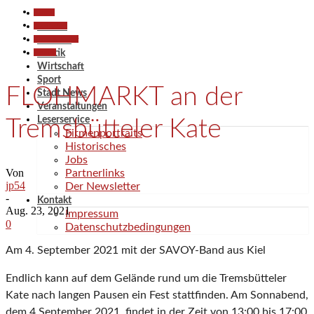
Aktuell
Gesellschaft
Aktuell
Kunst & Kultur
Termine
Termine
Politik
Wirtschaft
Sport
FLOHMARKT an der
Stadt News
Veranstaltungen
Leserservice
Tremsbütteler Kate
Firmenportraits
Historisches
Jobs
Von
Partnerlinks
jp54
Der Newsletter
-
Kontakt
Aug. 23, 2021
Impressum
0
Datenschutzbedingungen
Am 4. September 2021 mit der SAVOY-Band aus Kiel
Endlich kann auf dem Gelände rund um die Tremsbütteler
Kate nach langen Pausen ein Fest stattfinden. Am Sonnabend,
dem 4.September 2021, findet in der Zeit von 13:00 bis 17:00