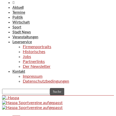
Aktuell
Termine
Politik
Wirtschaft
Sport
Stadt News
Veranstaltungen
Leserservice
Firmenportraits
Historisches
Jobs
Partnerlinks
Der Newsletter
Kontakt
Impressum
Datenschutzbedingungen