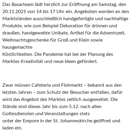
D
as Basarteam
lädt herzlich zur Eröffnung am
Samstag, den
20.11.2021 von 14 bis 17
Uhr
ein.
Angeboten werden
an den
Marktständen
ausschließlich hand
g
efertigte und
nachhaltig
e
Produkte, wie zum Beispie
l Dekoration
für
d
rinnen und
d
raußen, handgewebte Unikate,
Artikel für die Adventszeit,
Weihnachtsgeschenke für Groß und Klein sowie
hausgemachte
Köstlichkeiten
. D
ie Pandemie
hat
bei der Planung des
Marktes Kreativität und neue Ideen
gefördert.
Zwar müssen Cafeteria und Flohmarkt
–
bekannt aus den
letzten Jahren
–
zum
Schutz der Besucher
ent
fallen, dafür
wird
das Angebot des Marktes
zeitlich
ausgeweitet.
Die
Stände sind dieses Jahr
bis zum 5.12. nach allen
Gottesdiensten und Veranstaltungen stets
unter der Empore in der St.
Johanneskirche
geöffnet und
laden ein.