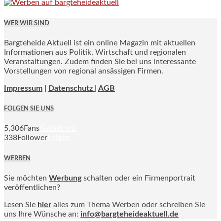
WER WIR SIND
Bargteheide Aktuell ist ein online Magazin mit aktuellen
Informationen aus Politik, Wirtschaft und regionalen
Veranstaltungen. Zudem finden Sie bei uns interessante
Vorstellungen von regional ansässigen Firmen.
Impressum
|
Datenschutz |
AGB
FOLGEN SIE UNS
5,306
Fans
Gefällt mir
338
Follower
Folgen
WERBEN
Sie möchten
Werbung
schalten oder ein Firmenportrait
veröffentlichen?
Lesen Sie
hier
alles zum Thema Werben oder schreiben Sie
uns Ihre Wünsche an:
info@bargteheideaktuell.de