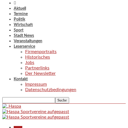
Aktuell
Termine
Politik
Wirtschaft
Sport
Stadt News
Veranstaltungen
Leserservice
Firmenportraits
Historisches
Jobs
Partnerlinks
Der Newsletter
Kontakt
Impressum
Datenschutzbedingungen
Aktuell