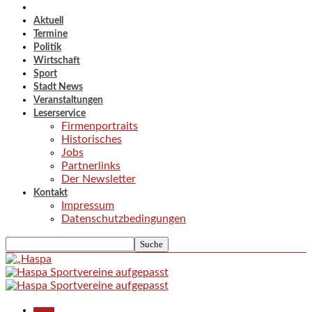
Aktuell
Termine
Politik
Wirtschaft
Sport
Stadt News
Veranstaltungen
Leserservice
Firmenportraits
Historisches
Jobs
Partnerlinks
Der Newsletter
Kontakt
Impressum
Datenschutzbedingungen
Aktuell