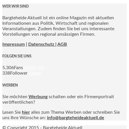
WER WIR SIND
Bargteheide Aktuell ist ein online Magazin mit aktuellen
Informationen aus Politik, Wirtschaft und regionalen
Veranstaltungen. Zudem finden Sie bei uns interessante
Vorstellungen von regional ansässigen Firmen.
Impressum
|
Datenschutz |
AGB
FOLGEN SIE UNS
5,306
Fans
Gefällt mir
338
Follower
Folgen
WERBEN
Sie möchten
Werbung
schalten oder ein Firmenportrait
veröffentlichen?
Lesen Sie
hier
alles zum Thema Werben oder schreiben Sie
uns Ihre Wünsche an:
info@bargteheideaktuell.de
© Copyright 2015 - Bargteheide Aktuell