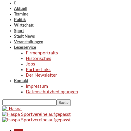
Aktuell
Termine
Politik
Wirtschaft
Sport
Stadt News
Veranstaltungen
Leserservice
Firmenportraits
Historisches
Jobs
Partnerlinks
Der Newsletter
Kontakt
Impressum
Datenschutzbedingungen
Aktuell