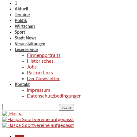
Aktuell
Termine
Politik
Wirtschaft
Sport
Stadt News
Veranstaltungen
Leserservice
Firmenportraits
Historisches
Jobs
Partnerlinks
Der Newsletter
Kontakt
Impressum
Datenschutzbedingungen
Aktuell