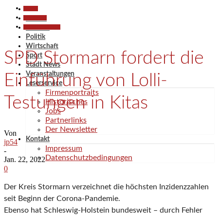
Aktuell
Gesellschaft
Aktuell
Pressemitteilungen
Termine
Politik
Wirtschaft
SPD Stormarn fordert die
Sport
Stadt News
Veranstaltungen
Einführung von Lolli-
Leserservice
Firmenportraits
Testungen in Kitas
Historisches
Jobs
Partnerlinks
Der Newsletter
Von
Kontakt
jp54
Impressum
-
Datenschutzbedingungen
Jan. 22, 2022
0
Der Kreis Stormarn verzeichnet die höchsten Inzidenzzahlen
seit Beginn der Corona-Pandemie.
Ebenso hat Schleswig-Holstein bundesweit – durch Fehler