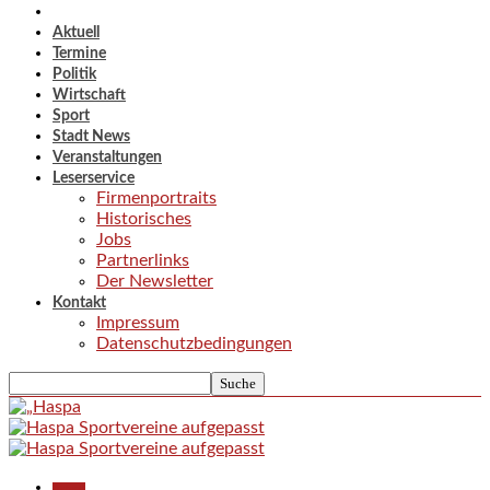
Aktuell
Termine
Politik
Wirtschaft
Sport
Stadt News
Veranstaltungen
Leserservice
Firmenportraits
Historisches
Jobs
Partnerlinks
Der Newsletter
Kontakt
Impressum
Datenschutzbedingungen
Aktuell