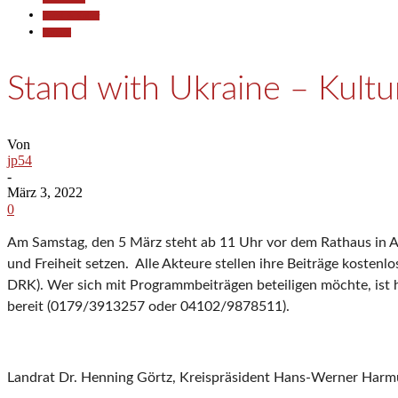
Kunst & Kultur
Termine
Stand with Ukraine – Kult
Von
jp54
-
März 3, 2022
0
Am Samstag, den 5 März steht ab 11 Uhr vor dem Rathaus in Ah
und Freiheit setzen. Alle Akteure stellen ihre Beiträge kosten
DRK). Wer sich mit Programmbeiträgen beteiligen möchte, ist 
bereit (0179/3913257 oder 04102/9878511).
Landrat Dr. Henning Görtz, Kreispräsident Hans-Werner Harmu