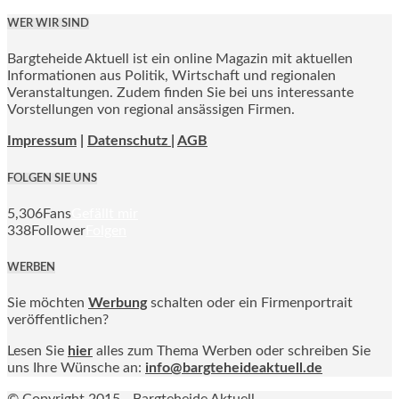
WER WIR SIND
Bargteheide Aktuell ist ein online Magazin mit aktuellen
Informationen aus Politik, Wirtschaft und regionalen
Veranstaltungen. Zudem finden Sie bei uns interessante
Vorstellungen von regional ansässigen Firmen.
Impressum
|
Datenschutz |
AGB
FOLGEN SIE UNS
5,306
Fans
Gefällt mir
338
Follower
Folgen
WERBEN
Sie möchten
Werbung
schalten oder ein Firmenportrait
veröffentlichen?
Lesen Sie
hier
alles zum Thema Werben oder schreiben Sie
uns Ihre Wünsche an:
info@bargteheideaktuell.de