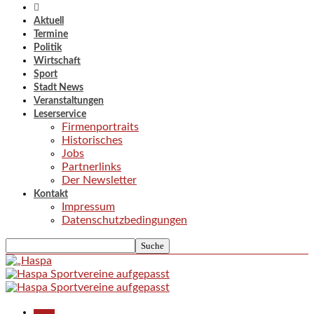
Aktuell
Termine
Politik
Wirtschaft
Sport
Stadt News
Veranstaltungen
Leserservice
Firmenportraits
Historisches
Jobs
Partnerlinks
Der Newsletter
Kontakt
Impressum
Datenschutzbedingungen
Aktuell