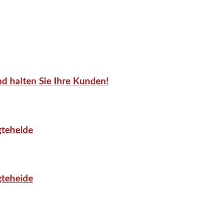
d halten Sie Ihre Kunden!
gteheide
gteheide