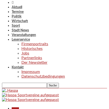
Aktuell
Termine
Politik
Wirtschaft
Sport
Stadt News
Veranstaltungen
Leserservice
Firmenportraits
Historisches
Jobs
Partnerlinks
Der Newsletter
Kontakt
Impressum
Datenschutzbedingungen
Aktuell