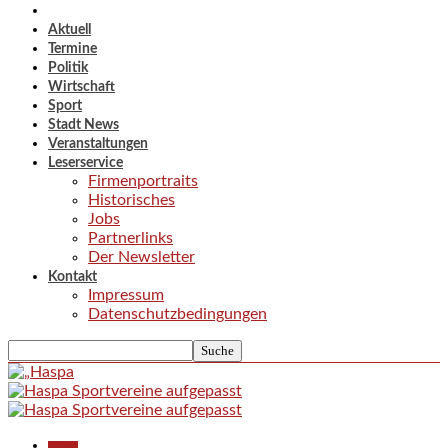
Aktuell
Termine
Politik
Wirtschaft
Sport
Stadt News
Veranstaltungen
Leserservice
Firmenportraits
Historisches
Jobs
Partnerlinks
Der Newsletter
Kontakt
Impressum
Datenschutzbedingungen
Aktuell