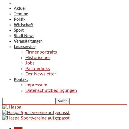
Aktuell
Termine
Politik
Wirtschaft
Sport
Stadt News
Veranstaltungen
Leserservice
Firmenportraits
Historisches
Jobs
Partnerlinks
Der Newsletter
Kontakt
Impressum
Datenschutzbedingungen
Aktuell