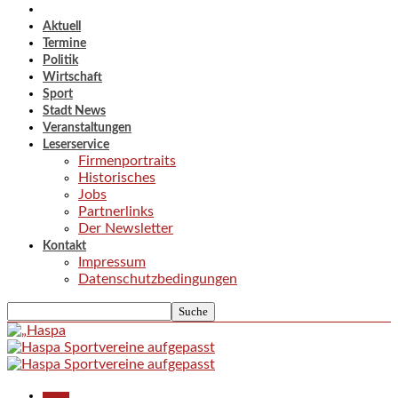
Aktuell
Termine
Politik
Wirtschaft
Sport
Stadt News
Veranstaltungen
Leserservice
Firmenportraits
Historisches
Jobs
Partnerlinks
Der Newsletter
Kontakt
Impressum
Datenschutzbedingungen
Aktuell