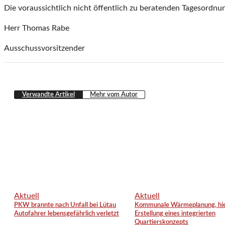
Die voraussichtlich nicht öffentlich zu beratenden Tagesordnun
Herr Thomas Rabe
Ausschussvorsitzender
Verwandte Artikel
Mehr vom Autor
Aktuell
Aktuell
PKW brannte nach Unfall bei Lütau
Kommunale Wärmeplanung, hie
Autofahrer lebensgefährlich verletzt
Erstellung eines integrierten
Quartierskonzepts