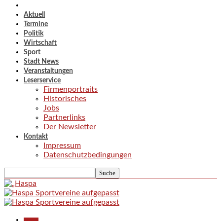
Aktuell
Termine
Politik
Wirtschaft
Sport
Stadt News
Veranstaltungen
Leserservice
Firmenportraits
Historisches
Jobs
Partnerlinks
Der Newsletter
Kontakt
Impressum
Datenschutzbedingungen
Aktuell