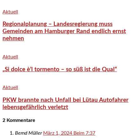
Aktuell
Regionalplanung – Landesregierung muss
Gemeinden am Hamburger Rand endlich ernst
nehmen
Aktuell
„Si dolce è’l tormento – so süß ist die Qual“
Aktuell
PKW brannte nach Unfall bei Lütau Autofahrer
lebensgefährlich verletzt
2 Kommentare
Bernd Müller
März 1, 2024 Beim 7:37