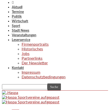
Aktuell
Termine
Politik
Wirtschaft
Sport
Stadt News
Veranstaltungen
Leserservice
Firmenportraits
Historisches
Jobs
Partnerlinks
Der Newsletter
Kontakt
Impressum
Datenschutzbedingungen