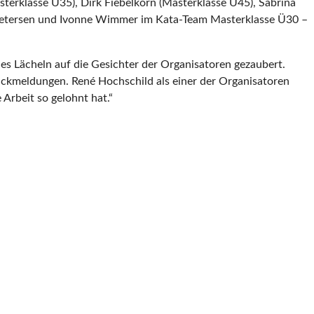
sterklasse Ü35), Dirk Fiebelkorn (Masterklasse Ü45), Sabrina
 Petersen und Ivonne Wimmer im Kata-Team Masterklasse Ü30 –
es Lächeln auf die Gesichter der Organisatoren gezaubert.
ückmeldungen. René Hochschild als einer der Organisatoren
 Arbeit so gelohnt hat.“