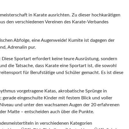
eisterschaft in Karate ausrichten. Zu dieser hochkarätigen
n aus den verschiedenen Vereinen des Karate-Verbandes
mischen Abfolge, eine Augenweide! Kumite ist dagegen der
nd, Adrenalin pur.
 Diese Sportart erfordert keine teure Ausrüstung, sondern
nd die Tatsache, dass Karate eine Sportart ist, die sowohl
Breitensport für Berufstätige und Schüler gemacht. Es ist diese
hythmus vorgetragene Katas, akrobatische Sprünge in
 gerade eingeschulte Kinder mit festem Blick und voller
en Niveau und unter den wachsamen Augen der 20 erfahrenen
 der Matte – entscheiden auch über die Punkte.
ndesmeistertiteln in verschiedenen Kategorien