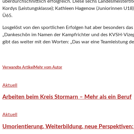
überdurchschnittlich erfolgreich. Diese sechs Landesmeistertit
Kordys (Leistungsklasse); Kathleen Hagenow (Juniorinnen U18
Ü65.
Losgelöst von den sportlichen Erfolgen hat aber besonders das
„Dankeschön im Namen der Kampfrichter und des KVSH-Vizepräs
gibt das weiter mit den Worten: „Das war eine Teamleistung des
Verwandte Artikel
Mehr vom Autor
Aktuell
Arbeiten beim Kreis Stormarn – Mehr als ein Beruf
Aktuell
Umorientierung, Weiterbildung, neue Perspektiven: