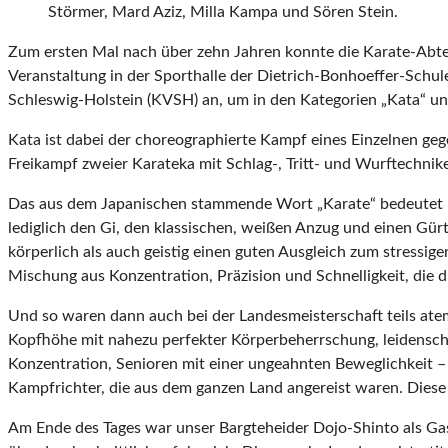
Störmer, Mard Aziz, Milla Kampa und Sören Stein.
Zum ersten Mal nach über zehn Jahren konnte die Karate-Abtei
Veranstaltung in der Sporthalle der Dietrich-Bonhoeffer-Schul
Schleswig-Holstein (KVSH) an, um in den Kategorien „Kata“ u
Kata ist dabei der choreographierte Kampf eines Einzelnen geg
Freikampf zweier Karateka mit Schlag-, Tritt- und Wurftechnik
Das aus dem Japanischen stammende Wort „Karate“ bedeutet übe
lediglich den Gi, den klassischen, weißen Anzug und einen Gürt
körperlich als auch geistig einen guten Ausgleich zum stressige
Mischung aus Konzentration, Präzision und Schnelligkeit, die d
Und so waren dann auch bei der Landesmeisterschaft teils ate
Kopfhöhe mit nahezu perfekter Körperbeherrschung, leidenschaf
Konzentration, Senioren mit einer ungeahnten Beweglichkeit 
Kampfrichter, die aus dem ganzen Land angereist waren. Diese
Am Ende des Tages war unser Bargteheider Dojo-Shinto als Gas