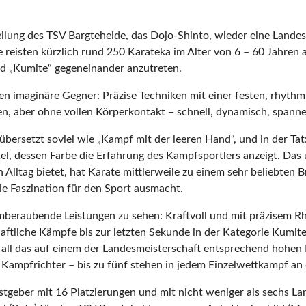
lung des TSV Bargteheide, das Dojo-Shinto, wieder eine Landesm
e reisten kürzlich rund 250 Karateka im Alter von 6 – 60 Jahre
nd „Kumite“ gegeneinander anzutreten.
en imaginäre Gegner: Präzise Techniken mit einer festen, rhyth
en, aber ohne vollen Körperkontakt – schnell, dynamisch, spanne
rsetzt soviel wie „Kampf mit der leeren Hand“, und in der Tat:
el, dessen Farbe die Erfahrung des Kampfsportlers anzeigt. Das u
n Alltag bietet, hat Karate mittlerweile zu einem sehr beliebten 
ie Faszination für den Sport ausmacht.
mberaubende Leistungen zu sehen: Kraftvoll und mit präzisem R
tliche Kämpfe bis zur letzten Sekunde in der Kategorie Kumite;
– all das auf einem der Landesmeisterschaft entsprechend hoh
 Kampfrichter – bis zu fünf stehen in jedem Einzelwettkampf an
tgeber mit 16 Platzierungen und mit nicht weniger als sechs La