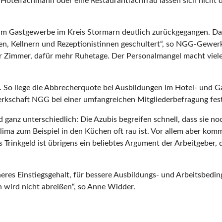
otelfachmann oder eine Restaurantfachfrau lassen sich nicht d
m Gastgewerbe im Kreis Stormarn deutlich zurückgegangen. Davo
en, Kellnern und Rezeptionistinnen geschultert“, so NGG-Gewerk
 Zimmer, dafür mehr Ruhetage. Der Personalmangel macht vielen
. So liege die Abbrecherquote bei Ausbildungen im Hotel- und 
erkschaft NGG bei einer umfangreichen Mitgliederbefragung fest
 ganz unterschiedlich: Die Azubis begreifen schnell, dass sie no
ma zum Beispiel in den Küchen oft rau ist. Vor allem aber kom
s Trinkgeld ist übrigens ein beliebtes Argument der Arbeitgeber
 Einstiegsgehalt, für bessere Ausbildungs- und Arbeitsbedingu
 wird nicht abreißen“, so Anne Widder.