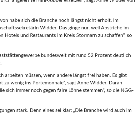
urch angelernte Mini-Jobber ersetzen“, sagt Anne Widder von
n habe sich die Branche noch längst nicht erholt. Im
schaftssekretärin Widder. Das ginge nur, weil Abstriche im
 Hotels und Restaurants im Kreis Stormarn zu schaffen“, so
Gaststättengewerbe bundesweit mit rund 52 Prozent deutlich
.
ch arbeiten müssen, wenn andere längst frei haben. Es gibt
mt zu wenig ins Portemonnaie“, sagt Anne Widder. Daran
, die sich immer noch gegen faire Löhne stemmen“, so die NGG-
ngen stark. Denn eines sei klar: „Die Branche wird auch im