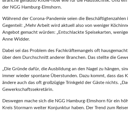
Branche genauso Know-how wie für die Haustechnik. Und ein H
der NGG Hamburg-Elmshorn.
Während der Corona-Pandemie seien die Beschäftigtenzahlen i
Gegenteil: „Mehr Arbeit wird aktuell also von weniger Köchinn
Angebot gemacht würden: „Entschlackte Speisekarten, weniger
Anne Widder.
Dabei sei das Problem des Fachkräftemangels oft hausgemacht
über dem Durchschnitt anderer Branchen. Das stellte die Gew
„Die Gründe dafür, die Ausbildung an den Nagel zu hängen, sind
immer wieder spontane Überstunden. Dazu kommt, dass das Kli
ändere auch das oft großzügige Trinkgeld der Gäste nichts. „Da
Gewerkschaftssekretärin.
Deswegen mache sich die NGG Hamburg-Elmshorn für ein höheres
Kreis Stormarn weiter Konjunktur haben. Der Trend zum Reisen