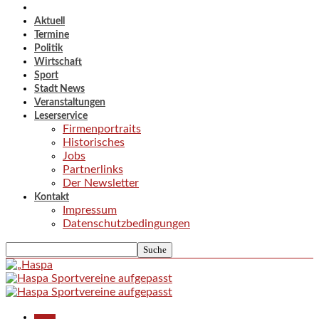
Aktuell
Termine
Politik
Wirtschaft
Sport
Stadt News
Veranstaltungen
Leserservice
Firmenportraits
Historisches
Jobs
Partnerlinks
Der Newsletter
Kontakt
Impressum
Datenschutzbedingungen
Aktuell