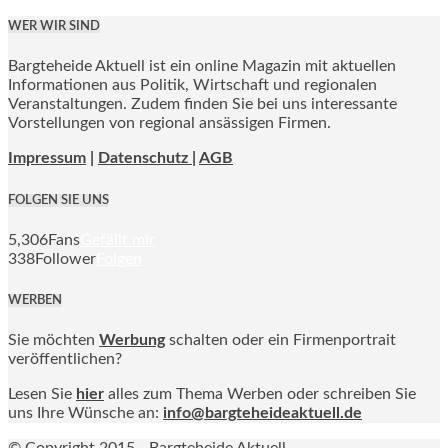
WER WIR SIND
Bargteheide Aktuell ist ein online Magazin mit aktuellen
Informationen aus Politik, Wirtschaft und regionalen
Veranstaltungen. Zudem finden Sie bei uns interessante
Vorstellungen von regional ansässigen Firmen.
Impressum
|
Datenschutz |
AGB
FOLGEN SIE UNS
5,306
Fans
Gefällt mir
338
Follower
Folgen
WERBEN
Sie möchten
Werbung
schalten oder ein Firmenportrait
veröffentlichen?
Lesen Sie
hier
alles zum Thema Werben oder schreiben Sie
uns Ihre Wünsche an:
info@bargteheideaktuell.de