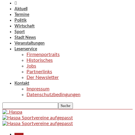
Aktuell
Termine
Politik
Wirtschaft
Sport
Stadt News
Veranstaltungen
Leserservice
Firmenportraits
Historisches
Jobs
Partnerlinks
Der Newsletter
Kontakt
Impressum
Datenschutzbedingungen
Aktuell