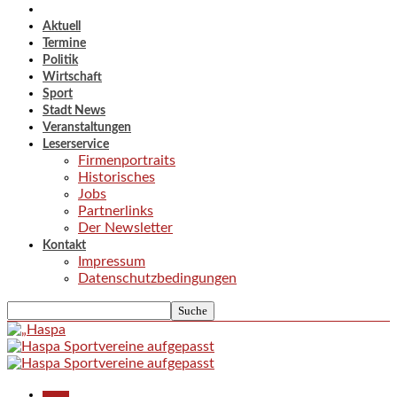
Aktuell
Termine
Politik
Wirtschaft
Sport
Stadt News
Veranstaltungen
Leserservice
Firmenportraits
Historisches
Jobs
Partnerlinks
Der Newsletter
Kontakt
Impressum
Datenschutzbedingungen
Aktuell