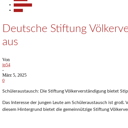
Kunst & Kultur
Termine
Deutsche Stiftung Völkerv
aus
Von
jp54
-
März 5, 2025
0
Schüleraustausch: Die Stiftung Völkerverständigung bietet St
Das Interesse der jungen Leute am Schüleraustausch ist groß. V
diesem Hintergrund bietet die gemeinnützige Stiftung Völkerv