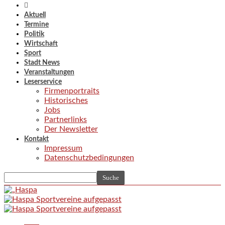
Aktuell
Termine
Politik
Wirtschaft
Sport
Stadt News
Veranstaltungen
Leserservice
Firmenportraits
Historisches
Jobs
Partnerlinks
Der Newsletter
Kontakt
Impressum
Datenschutzbedingungen