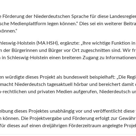
 Förderung der Niederdeutschen Sprache für diese Landesregierun
he Medienplattform legen können.“ Dies sei ein weiterer Beitra
können.“
eswig-Holstein (MA HSH), ergänzte: „Ihre wichtige Funktion in
n der Bürgerinnen und Bürger vor Ort zugeschnitten sind. Wir fr
in Schleswig-Holstein einen breiteren Zugang zu Informatione
 würdigte dieses Projekt als bundesweit beispielhaft: „Die Reg
macht Niederdeutsch tagesaktuell hörbar und bereichert damit di
ich-rechtlichen und privaten Medien aufgerufen, Niederdeutsch 
bung dieses Projektes unabhängig vor und veröffentlicht diese 
ben können. Die Projektvergabe und Förderung erfolgt zur Gewähr
für dieses auf einen dreijährigen Förderzeitraum angelegte Proj