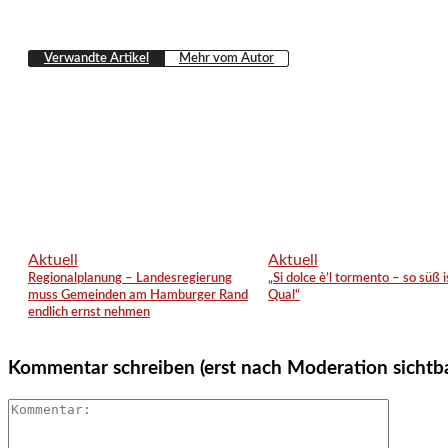
Verwandte Artikel
Mehr vom Autor
Aktuell
Aktuell
Regionalplanung – Landesregierung
„Si dolce è’l tormento – so süß i
muss Gemeinden am Hamburger Rand
Qual“
endlich ernst nehmen
Kommentar schreiben (erst nach Moderation sichtb