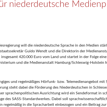
für niederdeutsche Medienp
esregierung will die niederdeutsche Sprache in den Medien stä
urstaatssekretär Guido Wendt und die Direktorin der Medienan
t insgesamt 420.000 Euro vom Land und startet in der Folge ein
nisterium und die Medienanstalt Hamburg/Schleswig-Holstein heu
hängiges und regelmäßiges Hörfunk- bzw. Telemedienangebot mit 
ierung steht dabei die Förderung des Niederdeutschen in Schles
ser sprachenpolitischen Ausrichtung wird ein Sendeformat in sc
e des SASS-Standardwerkes. Dabei soll sprachwissenschaftliche
n regelmäßig in die Spracharbeit einbezogen und ein Beitrag 