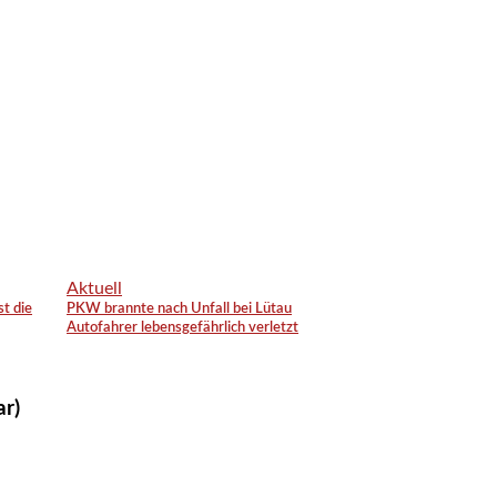
Aktuell
st die
PKW brannte nach Unfall bei Lütau
Autofahrer lebensgefährlich verletzt
ar)