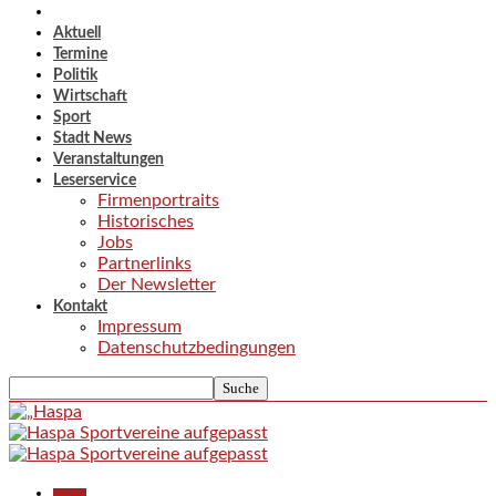
Aktuell
Termine
Politik
Wirtschaft
Sport
Stadt News
Veranstaltungen
Leserservice
Firmenportraits
Historisches
Jobs
Partnerlinks
Der Newsletter
Kontakt
Impressum
Datenschutzbedingungen
Aktuell