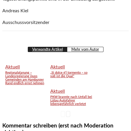
Andreas Kiel
Ausschussvorsitzender
Verwandte Artikel
Mehr vom Autor
Aktuell
Aktuell
Regionalplanung –
„Si dolce è’l tormento – so
Landesregierung muss
süß ist die Qual“
Gemeinden am Hamburger
Rand endlich ernst nehmen
Aktuell
PKW brannte nach Unfall bei
Lütau Autofahrer
lebensgefährlich verletzt
Kommentar schreiben (erst nach Moderation