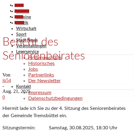
Aktuell
Gesellschaft
Aktuell
Politik
Termine
Termine
Politik
Wirtschaft
Sport
Bericht des
Stadt News
Veranstaltungen
Leserservice
Seniorenbeirates
Firmenportraits
Historisches
Jobs
Von
Partnerlinks
jp54
Der Newsletter
-
Kontakt
Aug. 21, 2025
Impressum
0
Datenschutzbedingungen
Hiermit lade ich Sie zu der 4. Sitzung des Seniorenbeirates
der Gemeinde Tremsbüttel ein.
Sitzungstermin: Samstag, 30.08.2025, 18:30 Uhr