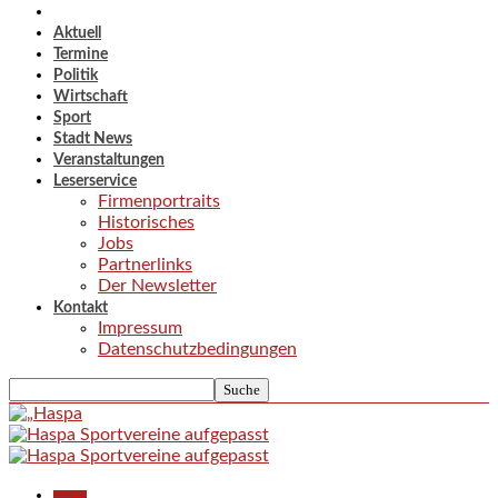
Aktuell
Termine
Politik
Wirtschaft
Sport
Stadt News
Veranstaltungen
Leserservice
Firmenportraits
Historisches
Jobs
Partnerlinks
Der Newsletter
Kontakt
Impressum
Datenschutzbedingungen
Aktuell